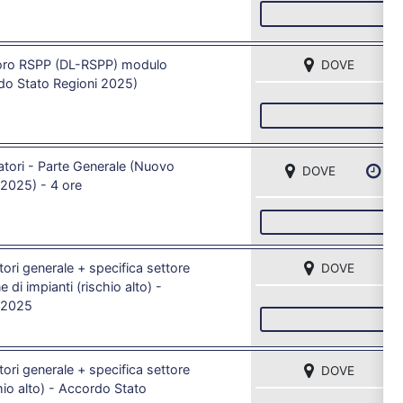
I
avoro RSPP (DL-RSPP) modulo
DOVE
o Stato Regioni 2025)
I
tori - Parte Generale (Nuovo
DOVE
DA
2025) - 4 ore
I
ori generale + specifica settore
DOVE
e di impianti (rischio alto) -
 2025
I
ori generale + specifica settore
DOVE
chio alto) - Accordo Stato