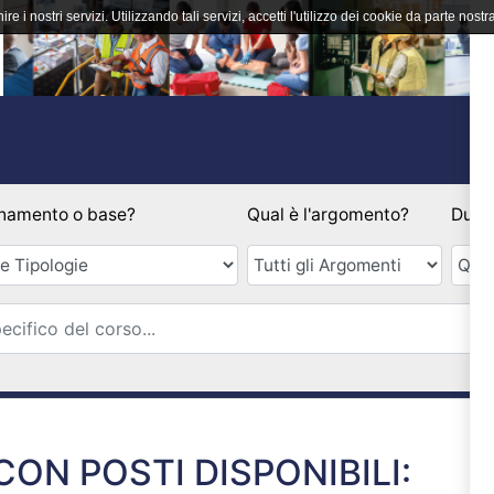
ire i nostri servizi. Utilizzando tali servizi, accetti l'utilizzo dei cookie da parte nostra
namento o base?
Qual è l'argomento?
Durat
Email
ON POSTI DISPONIBILI: