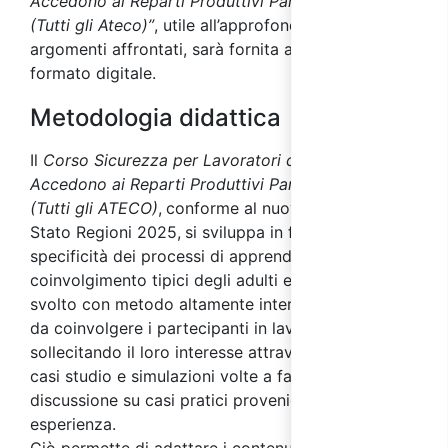
Accedono ai Reparti Produttivi Parte Specifica
(Tutti gli Ateco)”
, utile all’approfondimento degli
argomenti affrontati, sarà fornita ai partecipanti in
formato digitale.
Metodologia didattica
Il
Corso Sicurezza per Lavoratori che non
Accedono ai Reparti Produttivi Parte Specifica
(Tutti gli ATECO)
,
conforme al nuovo Accordo
Stato Regioni 2025,
si sviluppa in funzione delle
specificità dei processi di apprendimento e
coinvolgimento tipici degli adulti ed è quindi
svolto con metodo altamente interattivo, in modo
da coinvolgere i partecipanti in lavori di gruppo
sollecitando il loro interesse attraverso l’analisi di
casi studio e simulazioni volte a favorire la
discussione su casi pratici provenienti dalla loro
esperienza.
Ciò permette di adattare i contenuti del corso alle