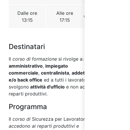
Destinatari
Il
corso di formazione
si rivolge a:
Impiegato
amministrativo
,
impiegato
commerciale
,
centralinista
,
addetto al front office
e/o back office
ed a tutti i lavoratori che
svolgono
attività d'ufficio
e non accedono ai
reparti produttivi.
Programma
Il
corso di
Sicurezza per Lavoratori
che non
accedono ai reparti produttivi e