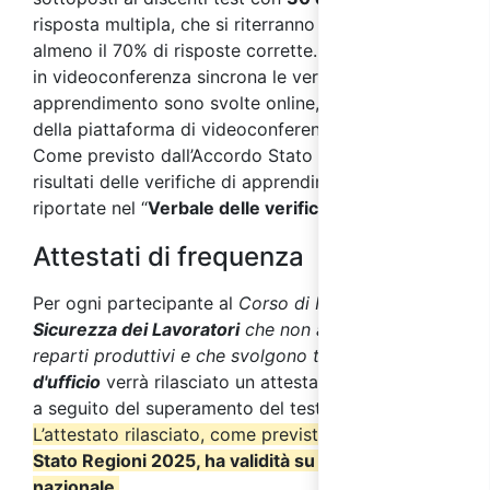
risposta multipla, che si riterranno superati con
almeno il 70% di risposte corrette. Nei corsi svolti
in videoconferenza sincrona le verifiche di
apprendimento sono svolte online, per mezzo
della piattaforma di videoconferenza sincrona.
Come previsto dall’Accordo Stato Regioni 2025, i
risultati delle verifiche di apprendimento saranno
riportate nel “
Verbale delle verifiche finali
”.
Attestati di frequenza
Per ogni partecipante al
Corso di Formazione sulla
Sicurezza dei Lavoratori
che non accedono ai
reparti produttivi e che svolgono tipiche
attività
d'ufficio
verrà rilasciato un attestato di frequenza
a seguito del superamento del test finale.
L’attestato rilasciato, come previsto
dall’Accordo
Stato Regioni 2025, ha validità su tutto il territorio
nazionale
.