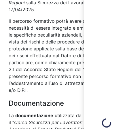
Regioni
sulla Sicurezza dei Lavoratori sancito il
17/04/2025.
Il percorso formativo potrà avere successivamente
necessità di essere integrato e ampliato secondo
le specifiche peculiarità aziendali, dal punto di
vista dei rischi e delle procedure di prevenzione e
protezione applicate sulla base della valutazione
dei rischi effettuata dal Datore di Lavoro. In
particolare, come chiaramente precisato dal punto
2.1 dell’Accordo Stato Regioni del 17/04/2025, il
presente percorso formativo non include
l’addestramento all’uso di attrezzature di lavoro
e/o D.P.I.
Documentazione
La
documentazione
utilizzata dai docenti durante
Loading...
il “
Corso Sicurezza per Lavoratori che non