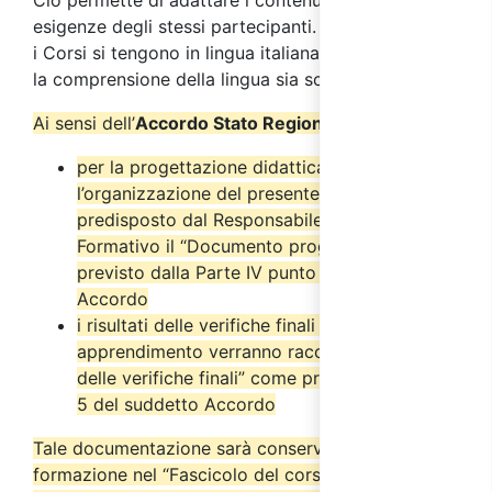
esigenze degli stessi partecipanti. Ricordiamo che
i Corsi si tengono in lingua italiana ed è necessaria
la comprensione della lingua sia scritta che orale.
Ai sensi dell’
Accordo Stato Regioni del 17/4/2025
:
per la progettazione didattica e
l’organizzazione del presente corso è stato
predisposto dal Responsabile del Progetto
Formativo il “Documento progettuale” come
previsto dalla Parte IV punto 2.6 del suddetto
Accordo
i risultati delle verifiche finali di
apprendimento verranno raccolti nel “Verbale
delle verifiche finali” come previsto dal punto
5 del suddetto Accordo
Tale documentazione sarà conservata dall’ente di
formazione nel “Fascicolo del corso” per almeno