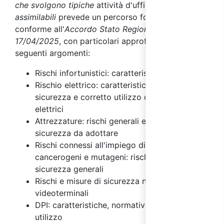
che svolgono tipiche
attività d'ufficio
e
assimilabili
prevede un percorso formativo
conforme all'
Accordo Stato Regioni del
17/04/2025
, con particolari approfondimenti sui
seguenti argomenti:
Rischi infortunistici: caratteristiche
Rischio elettrico: caratteristiche, misure di
sicurezza e corretto utilizzo degli impianti
elettrici
Attrezzature: rischi generali e misure di
sicurezza da adottare
Rischi connessi all'impiego di agenti chimici,
cancerogeni e mutageni: rischi e misure di
sicurezza generali
Rischi e misure di sicurezza nell'uso dei
videoterminali
DPI: caratteristiche, normativa e regole di
utilizzo