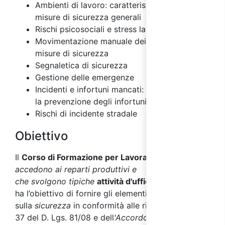
Ambienti di lavoro: caratteristiche, rischi e
misure di sicurezza generali
Rischi psicosociali e stress lavoro correlato
Movimentazione manuale dei carichi: rischi e
misure di sicurezza
Segnaletica di sicurezza
Gestione delle emergenze
Incidenti e infortuni mancati: importanza per
la prevenzione degli infortuni
Rischi di incidente stradale
Obiettivo
Il
Corso di Formazione per Lavoratori
che non
accedono ai reparti produttivi e
che svolgono tipiche
attività d'ufficio
e assimilabili
,
ha l’obiettivo di fornire gli elementi formativi
sulla
sicurezza
in conformità alle richieste dell'art.
37 del D. Lgs. 81/08 e dell
'
Accordo Stato