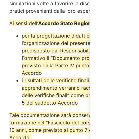
simulazioni volte a favorire la discussione su casi
pratici provenienti dalla loro esperienza.
Ai sensi dell’
Accordo Stato Regioni del 17/4/2025
:
per la progettazione didattica e
l’organizzazione del presente corso è stato
predisposto dal Responsabile del Progetto
Formativo il “Documento progettuale” come
previsto dalla Parte IV punto 2.6 del suddetto
Accordo
i risultati delle verifiche finali di
apprendimento verranno raccolti nel “Verbale
delle verifiche finali” come previsto dal punto
5 del suddetto Accordo
Tale documentazione sarà conservata dall’ente di
formazione nel “Fascicolo del corso” per almeno
10 anni, come previsto al punto 7 del suddetto
Accordo.