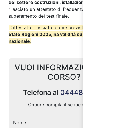
del settore costruzioni, istallazione impianti
verrà
rilasciato un attestato di frequenza a seguito del
superamento del test finale.
L’attestato rilasciato, come previsto dall’
Accordo
Stato Regioni 2025, ha validità su tutto il territorio
nazionale
.
VUOI INFORMAZIONI SUL
CORSO?
Telefona al
0444887004
Oppure compila il seguente form:
Nome