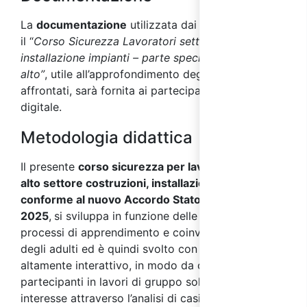
La
documentazione
utilizzata dai docenti durante
il “
Corso Sicurezza Lavoratori settore costruzioni,
installazione impianti – parte specifica rischio
alto”
, utile all’approfondimento degli argomenti
affrontati, sarà fornita ai partecipanti in formato
digitale.
Metodologia didattica
Il presente
corso sicurezza per lavoratori rischio
alto settore costruzioni, installazione impianti,
conforme al nuovo Accordo Stato Regioni
2025
,
si sviluppa in funzione delle specificità dei
processi di apprendimento e coinvolgimento tipici
degli adulti ed è quindi svolto con metodo
altamente interattivo, in modo da coinvolgere i
partecipanti in lavori di gruppo sollecitando il loro
interesse attraverso l’analisi di casi studio e