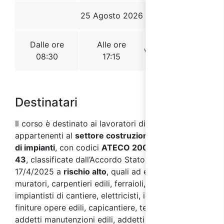
Destinatari
Il corso è destinato ai lavoratori di aziende
appartenenti al
settore costruzioni, installazione
di impianti
, con codici
ATECO 2007 F 41 - 42 -
43
, classificate dall’Accordo Stato Regioni del
17/4/2025 a
rischio alto
, quali ad esempio:
muratori, carpentieri edili, ferraioli, ponteggiatori,
impiantisti di cantiere, elettricisti, idraulici, addetti
finiture opere edili, capicantiere, tecnici di cantiere,
addetti manutenzioni edili, addetti manutenzioni