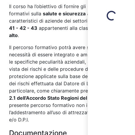
Loading...
Il corso ha l’obiettivo di fornire gli elementi
formativi sulla
salute e sicurezza
ai
lavoratori
,
caratteristici di aziende dei settori
ATECO 2007 F
41 - 42 - 43
appartenenti alla classe di
rischio
alto
.
Il percorso formativo potrà avere successivamente
necessità di essere integrato e ampliato secondo
le specifiche peculiarità aziendali, dal punto di
vista dei rischi e delle procedure di prevenzione e
protezione applicate sulla base della valutazione
dei rischi effettuata dal Datore di Lavoro. In
particolare, come chiaramente precisato dal
punto
2.1 dell’Accordo Stato Regioni del 17/04/2025
, il
presente percorso formativo non include
l’addestramento all’uso di attrezzature di lavoro
e/o D.P.I.
Documentazione