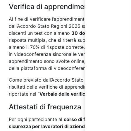
Verifica di apprendimento
Al fine di verificar
e l’apprendimento, come previsto
dall’Accordo Stato Regioni 2025
sarà sottoposto ai
discenti un test con almeno
30
domande
a
risposta multipla, che si riterrà superato con
almeno il 70% di risposte corrette. Nei corsi svolti
in videoconferenza sincrona le verifiche di
apprendimento sono svolte online, per mezzo
della piattaforma di videoconferenza.
Come previsto dall’Accordo Stato Regioni 2025, i
risultati delle verifiche di apprendimento saranno
riportate nel “
Verbale delle verifiche finali
”.
Attestati di frequenza
Per ogni partecipante al
corso di formazione sulla
sicurezza per lavoratori di aziende a rischio alto