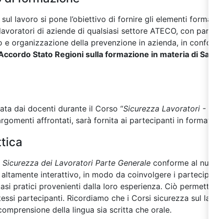
sul lavoro si pone l’obiettivo di fornire gli elementi formativ
 lavoratori di aziende di qualsiasi settore ATECO, con partic
hio e organizzazione della prevenzione in azienda, in conformit
Accordo Stato Regioni sulla formazione in materia di Salu
zata dai docenti durante il Corso “
Sicurezza Lavoratori - Pa
rgomenti affrontati, sarà fornita ai partecipanti in formato d
tica
a Sicurezza dei Lavoratori Parte Generale
conforme al nuov
tamente interattivo, in modo da coinvolgere i partecipanti,
casi pratici provenienti dalla loro esperienza. Ciò permette d
tessi partecipanti. Ricordiamo che i Corsi sicurezza sul lavo
comprensione della lingua sia scritta che orale.