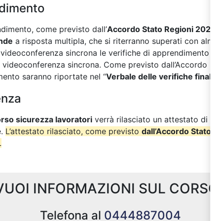
ndimento
endimento, come previsto dall’
Accordo Stato Regioni 2025
,
nde
a risposta multipla, che si riterranno superati con alme
in videoconferenza sincrona le verifiche di apprendimento so
 videoconferenza sincrona. Come previsto dall’Accordo Stato
mento saranno riportate nel “
Verbale delle verifiche finali
”.
enza
rso sicurezza lavoratori
verrà rilasciato un attestato di f
e.
L’attestato rilasciato, come previsto
dall’Accordo Stato Re
.
VUOI INFORMAZIONI SUL CORSO
Telefona al
0444887004