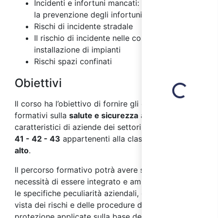
Incidenti e infortuni mancati: importanza per
la prevenzione degli infortuni
Rischi di incidente stradale
Il rischio di incidente nelle costruzioni e
installazione di impianti
Rischi spazi confinati
Loading...
Obiettivi
Il corso ha l’obiettivo di fornire gli elementi
formativi sulla
salute e sicurezza
ai
lavoratori
,
caratteristici di aziende dei settori
ATECO 2007 F
41 - 42 - 43
appartenenti alla classe di
rischio
alto
.
Il percorso formativo potrà avere successivamente
necessità di essere integrato e ampliato secondo
le specifiche peculiarità aziendali, dal punto di
vista dei rischi e delle procedure di prevenzione e
protezione applicate sulla base della valutazione