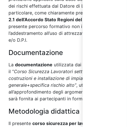
dei rischi effettuata dal Datore di Lavoro. In
particolare, come chiaramente precisato dal
punto
2.1 dell’Accordo Stato Regioni del 17/04/2025
, il
presente percorso formativo non include
l’addestramento all’uso di attrezzature di lavoro
e/o D.P.I.
Documentazione
La
documentazione
utilizzata dai docenti durante
il “
Corso Sicurezza Lavoratori settore
costruzioni e installazione di impianti – parte
generale+specifica rischio alto”
, utile
all’approfondimento degli argomenti affrontati,
sarà fornita ai partecipanti in formato digitale.
Metodologia didattica
Il presente
corso sicurezza per lavoratori parte