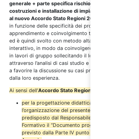
generale + parte specifica rischio alto settore
costruzioni e installazione di impianti, conforme
al nuovo Accordo Stato Regioni 2025
,
si sviluppa
in funzione delle specificità dei processi di
apprendimento e coinvolgimento tipici degli adulti
ed è quindi svolto con metodo altamente
interattivo, in modo da coinvolgere i partecipanti
in lavori di gruppo sollecitando il loro interesse
attraverso l’analisi di casi studio e simulazioni volte
a favorire la discussione su casi pratici provenienti
dalla loro esperienza.
Ai sensi dell’
Accordo Stato Regioni del 17/4/2025
:
per la progettazione didattica e
l’organizzazione del presente corso è stato
predisposto dal Responsabile del Progetto
Formativo il “Documento progettuale” come
previsto dalla Parte IV punto 2.6 del suddetto