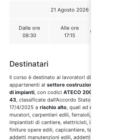
Destinatari
Il corso è destinato ai lavoratori di aziende
appartenenti al
settore costruzioni, installazione
di impianti
, con codici
ATECO 2007 F 41 - 42 -
43
, classificate dall’Accordo Stato Regioni del
17/4/2025 a
rischio alto
, quali ad esempio:
muratori, carpentieri edili, ferraioli, ponteggiatori,
impiantisti di cantiere, elettricisti, idraulici, addetti
finiture opere edili, capicantiere, tecnici di cantiere,
addetti manutenzioni edili, addetti manutenzioni