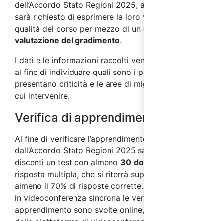
dell’Accordo Stato Regioni 2025, ai partecipanti
sarà richiesto di esprimere la loro valutazione sulla
qualità del corso per mezzo di un
questionario di
valutazione del gradimento
.
I dati e le informazioni raccolti vengono analizzati
al fine di individuare quali sono i processi che
presentano criticità e le aree di miglioramento su
cui intervenire.
Verifica di apprendimento
Al fine di verificare l’apprendimento, come previsto
dall’Accordo Stato Regioni 2025
sarà sottoposto ai
discenti un test con almeno
30
domande
a
risposta multipla, che si riterrà superato con
almeno il 70% di risposte corrette. Nei corsi svolti
in videoconferenza sincrona le verifiche di
apprendimento sono svolte online, per mezzo