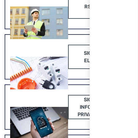
RSPP/ASPP
SICUREZZA
ELETTRICA
SICUREZZA
INFORMATICA,
PRIVACY E GDPR