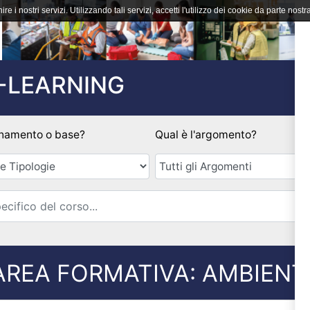
ire i nostri servizi. Utilizzando tali servizi, accetti l'utilizzo dei cookie da parte nostra
-LEARNING
namento o base?
Qual è l'argomento?
Email
AREA FORMATIVA: AMBIENT