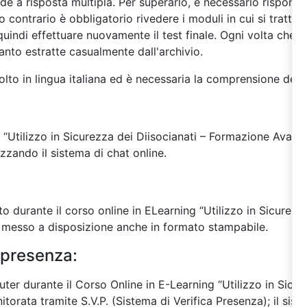
de a risposta multipla. Per superarlo, è necessario rispon
 contrario è obbligatorio rivedere i moduli in cui si tratta
uindi effettuare nuovamente il test finale. Ogni volta che si e
nto estratte casualmente dall'archivio.
lto in lingua italiana ed è necessaria la comprensione della 
e “Utilizzo in Sicurezza dei Diisocianati – Formazione Avanz
lizzando il sistema di chat online.
ato durante il corso online in ELearning “Utilizzo in Sicurezz
messo a disposizione anche in formato stampabile.
 presenza:
ter durante il Corso Online in E-Learning “Utilizzo in Sicur
rata tramite S.V.P. (Sistema di Verifica Presenza); il sistem