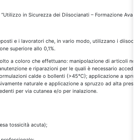
 “Utilizzo in Sicurezza dei Diisocianati – Formazione Avanz
reposti e i lavoratori che, in vario modo, utilizzano i diisocian
one superiore allo 0,1%.
ivolto a coloro che effettuano: manipolazione di articoli no
nutenzione e riparazioni per le quali è necessario accedere
formulazioni calde o bollenti (>45°C); applicazione a spruzz
usivamente naturale e applicazione a spruzzo ad alta pressio
edenti per via cutanea e/o per inalazione.
esa tossicità acuta);
e professionale;