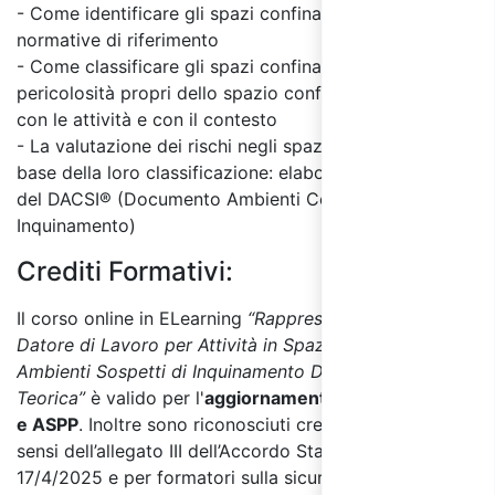
- Come identificare gli spazi confinati: criteri e
normative di riferimento
- Come classificare gli spazi confinati: criteri di
pericolosità propri dello spazio confinato, connessi
con le attività e con il contesto
- La valutazione dei rischi negli spazi confinati sulla
base della loro classificazione: elaborazione
del DACSI® (Documento Ambienti Confinati Sospetti
Inquinamento)
Crediti Formativi:
Il corso online in ELearning
“Rappresentante del
Datore di Lavoro per Attività in Spazi Confinati o
Ambienti Sospetti di Inquinamento D.P.R. 177/11 – Parte
Teorica”
è valido per l'
aggiornamento Dirigenti, RSPP
e ASPP
. Inoltre sono riconosciuti crediti formativi ai
sensi dell’allegato III dell’Accordo Stato Regioni del
17/4/2025 e per formatori sulla sicurezza ai sensi del