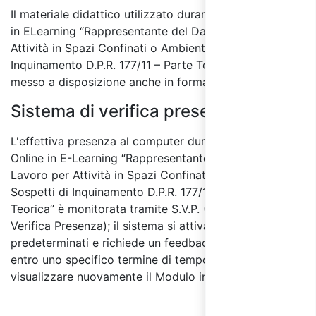
Il materiale didattico utilizzato durante il corso online
in ELearning “Rappresentante del Datore di Lavoro per
Attività in Spazi Confinati o Ambienti Sospetti di
Inquinamento D.P.R. 177/11 – Parte Teorica” viene
messo a disposizione anche in formato stampabile.
Sistema di verifica presenza:
L'effettiva presenza al computer durante il Corso
Online in E-Learning “Rappresentante del Datore di
Lavoro per Attività in Spazi Confinati o Ambienti
Sospetti di Inquinamento D.P.R. 177/11 – Parte
Teorica” è monitorata tramite S.V.P. (Sistema di
Verifica Presenza); il sistema si attiva a intervalli non
predeterminati e richiede un feedback del discente
entro uno specifico termine di tempo per non dover
visualizzare nuovamente il Modulo interessato.