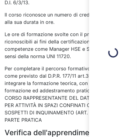
D.I. 6/3/13.
Il corso riconosce un numero di crediti formativi pari
alla sua durata in ore.
Le ore di formazione svolte con il presente corso sono
riconoscibili ai fini della certificazione delle
competenze come Manager HSE e Specialista HSE ai
Loading...
sensi della norma UNI 11720.
Per completare il percorso formativo è necessario
come previsto dal D.P.R. 177/11 art.3 comma 2,
integrare la formazione teorica, con l’attività di
formazione ed addestramento pratico proposte nel
CORSO RAPPRESENTANTE DEL DATORE DI LAVORO
PER ATTIVITÀ IN SPAZI CONFINATI O AMBIENTI
SOSPETTI DI INQUINAMENTO (ART. 3 D.P.R. 177/11) –
PARTE PRATICA
Verifica dell'apprendimento: