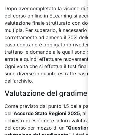
Dopo aver completato la visione di tutti i moduli
del corso on line in ELearning si accede al test di
valutazione finale strutturato con domande a risposta
multipla. Per superarlo, è necessario rispondere
correttamente ad almeno il 70% delle domande, in
caso contrario è obbligatorio rivedere i moduli in cui si
trattano le domande alle quali sono state date risposte
errate e quindi effettuare nuovamente il test finale.
Ogni volta che si effettua il test finale le domande
sono diverse in quanto estratte casualmente
dall'archivio.
Valutazione del gradimento:
Come previsto dal punto 1.5 della parte IV
dell’
Accordo Stato Regioni 2025
, ai partecipanti sarà
richiesto di esprimere la loro valutazione sulla qualità
del corso per mezzo di un “
Questionario di
valutazione del gradimento
”. I dati e le informazioni