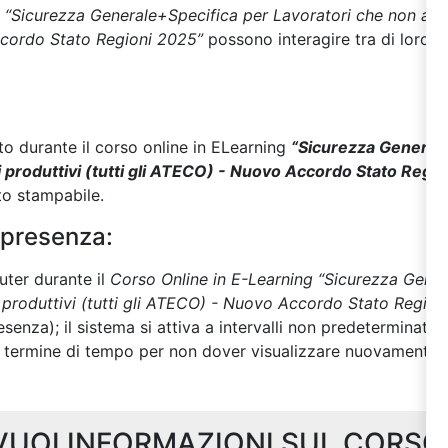
 “S
icurezza Generale+Specifica per Lavoratori che non acce
ccordo Stato Regioni 2025
”
possono interagire tra di loro in
zato durante il corso online in ELearning
“
S
icurezza Generale
 produttivi (tutti gli ATECO) - Nuovo Accordo Stato Regi
to stampabile.
 presenza:
uter durante il
Corso Online in E-Learning “S
icurezza Gener
 produttivi (tutti gli ATECO) - Nuovo Accordo Stato Regio
resenza); il sistema si attiva a intervalli non predeterminati
o termine di tempo per non dover visualizzare nuovamente i
VUOI INFORMAZIONI SUL CORSO