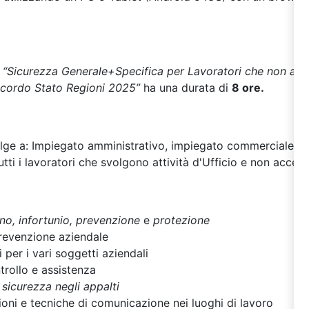
 “S
icurezza Generale+Specifica per Lavoratori che non acce
ccordo Stato Regioni 2025
”
ha una durata di
8 ore.
olge a: Impiegato amministrativo, impiegato commerciale, cen
utti i lavoratori che svolgono attività d'Ufficio e non accedo
no, infortunio, prevenzione
e
protezione
revenzione aziendale
i per i vari soggetti aziendali
trollo e assistenza
e sicurezza negli appalti
zioni e tecniche di comunicazione nei luoghi di lavoro