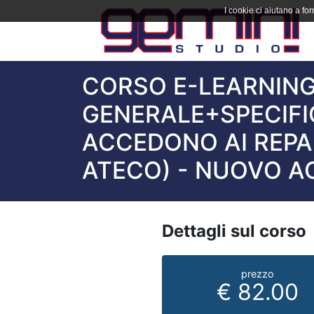
I cookie ci aiutano a forn
CORSO E-LEARNING
GENERALE+SPECIFI
ACCEDONO AI REPAR
ATECO) - NUOVO A
Dettagli sul corso
prezzo
€ 82.00