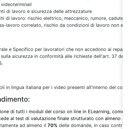
 videoterminali
ti di lavoro e sicurezza delle attrezzature
oghi di lavoro: rischio elettrico, meccanico, rumore, cadute 
ess-lavoro correlato, rischio da condizioni di lavoro non er
le e Specifico per lavoratori che non accedono ai reparti p
 sulla
sicurezza
in conformità alle richieste dell'art. 37 del 
5
.
oli in lingua italiana per i video presenti all'interno del corso
endimento:
one di tutti i moduli del corso on line in ELearning, come p
cede al test di valutazione finale strutturato con almeno 3
ttamente ad almeno il
70%
delle domande, in caso contrario