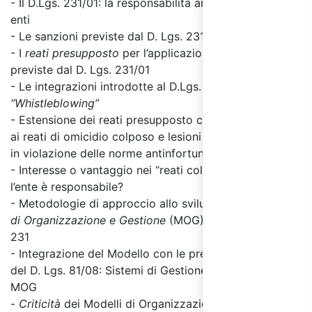
- Il D.Lgs. 231/01: la responsabilità amministrativa degli
enti
- Le sanzioni previste dal D. Lgs. 231/01
- I
reati presupposto
per l’applicazione delle sanzioni
previste dal D. Lgs. 231/01
- Le integrazioni introdotte al D.Lgs. 231/01 dalla
legge
“Whistleblowing”
- Estensione dei reati presupposto con la legge 123/07
ai reati di omicidio colposo e lesioni personali colpose
in violazione delle norme antinfortunistiche
- Interesse o vantaggio nei “reati colposi”: quando
l’ente è responsabile?
- Metodologie di approccio allo sviluppo di un
Modello
di Organizzazione e Gestione
(MOG) secondo il D.Lgs.
231
- Integrazione del Modello con le previsioni dell’art. 30
del D. Lgs. 81/08: Sistemi di Gestione della Sicurezza e
MOG
-
Criticità
dei Modelli di Organizzazione e Gestione: