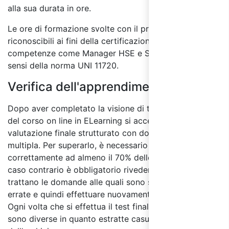
alla sua durata in ore.
Le ore di formazione svolte con il presente corso sono
riconoscibili ai fini della certificazione delle
competenze come Manager HSE e Specialista HSE ai
sensi della norma UNI 11720.
Verifica dell'apprendimento:
Dopo aver completato la visione di tutti i moduli
del corso on line in ELearning si accede al test di
valutazione finale strutturato con domande a risposta
multipla. Per superarlo, è necessario rispondere
correttamente ad almeno il 70% delle domande, in
caso contrario è obbligatorio rivedere i moduli in cui si
trattano le domande alle quali sono state date risposte
errate e quindi effettuare nuovamente il test finale.
Ogni volta che si effettua il test finale le domande
sono diverse in quanto estratte casualmente