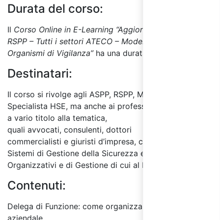
Durata del corso:
Il
Corso Online in E-Learning “Aggiornamento ASPP e
RSPP – Tutti i settori ATECO – Modelli Organizzativi e
Organismi di Vigilanza”
ha una durata di 8 ore.
Destinatari:
Il corso si rivolge agli ASPP, RSPP,
Manager HSE e
Specialista HSE
, ma anche ai professionisti interessati
a vario titolo alla tematica,
quali avvocati, consulenti, dottori
commercialisti e giuristi d’impresa, consulenti sui
Sistemi di Gestione della Sicurezza e Modelli
Organizzativi e di Gestione di cui al D. Lgs. 231/01.
Contenuti:
Delega di Funzione: come organizzare la sicurezza
aziendale