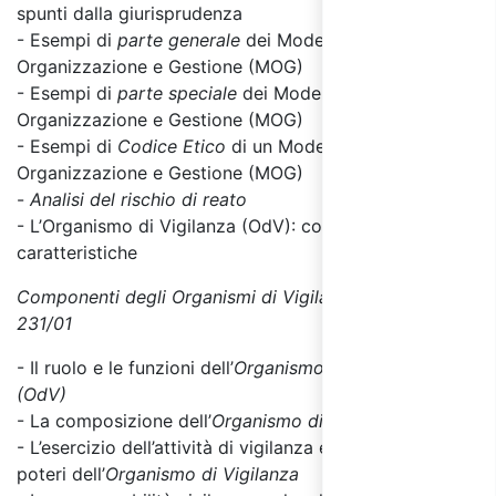
spunti dalla giurisprudenza
- Esempi di
parte generale
dei Modelli di
Organizzazione e Gestione (MOG)
- Esempi di
parte
speciale
dei Modelli di
Organizzazione e Gestione (MOG)
- Esempi di
Codice Etico
di un Modello di
Organizzazione e Gestione (MOG)
-
Analisi del rischio di reato
- L’Organismo di Vigilanza (OdV)
: compiti e
caratteristiche
Componenti degli Organismi di Vigilanza (ODV) D.Lgs.
231/01
- Il ruolo e le funzioni dell’
Organismo di Vigilanza
(OdV)
- La composizione dell’
Organismo di Vigilanza (OdV)
- L’esercizio dell’attività di vigilanza e l’ambito dei
poteri dell’
Organismo di Vigilanza