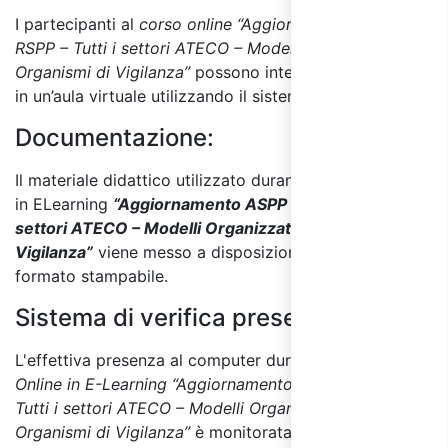
I partecipanti al
corso online “Aggiornamento ASPP e
RSPP – Tutti i settori ATECO – Modelli Organizzativi e
Organismi di Vigilanza”
possono interagire tra di loro
in un’aula virtuale utilizzando il sistema di chat online.
Documentazione:
Il materiale didattico utilizzato durante il corso online
in ELearning
“Aggiornamento ASPP e RSPP – Tutti i
settori ATECO – Modelli Organizzativi e Organismi di
Vigilanza”
viene messo a disposizione anche in
formato stampabile.
Sistema di verifica presenza:
L'effettiva presenza al computer durante il
Corso
Online in E-Learning “Aggiornamento ASPP e RSPP –
Tutti i settori ATECO – Modelli Organizzativi e
Organismi di Vigilanza”
è monitorata tramite S.V.P.