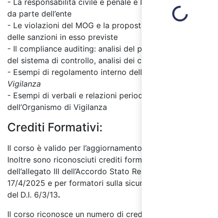
- La responsabilità civile e penale e l’azione di rivalsa
Loading...
da parte dell’ente
- Le violazioni del MOG e la proposta di applicazione
delle sanzioni in esso previste
- Il compliance auditing: analisi del processo, analisi
del sistema di controllo, analisi dei comportamenti
- Esempi di regolamento interno dell'
Organismo di
Vigilanza
- Esempi di verbali e relazioni periodiche
dell’Organismo di Vigilanza
Crediti Formativi:
Il corso è valido per l’aggiornamento RSPP e ASPP.
Inoltre sono riconosciuti crediti formativi ai sensi
dell’allegato III dell’
Accordo Stato Regioni del
17/4/2025
e per formatori sulla sicurezza ai sensi
del
D.I. 6/3/13
.
Il corso riconosce un numero di crediti formativi pari