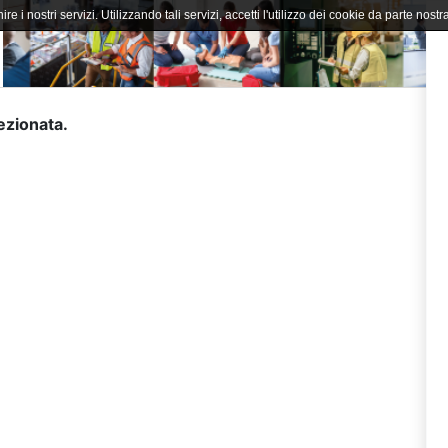
ire i nostri servizi. Utilizzando tali servizi, accetti l'utilizzo dei cookie da parte nostra
lezionata.