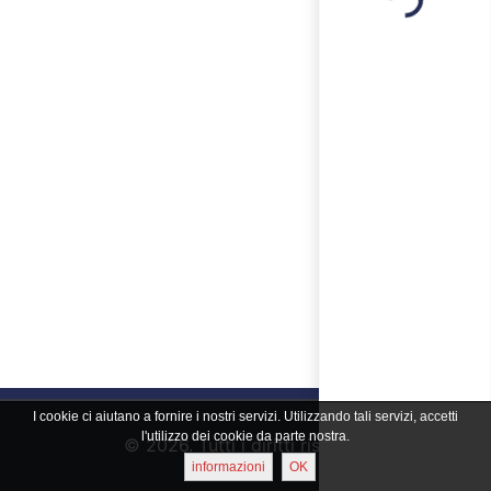
Loading...
I cookie ci aiutano a fornire i nostri servizi. Utilizzando tali servizi, accetti
l'utilizzo dei cookie da parte nostra.
© 2026. Tutti i diritti riservati
informazioni
OK