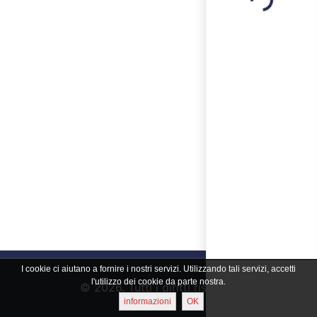
Loading...
I cookie ci aiutano a fornire i nostri servizi. Utilizzando tali servizi, accetti
l'utilizzo dei cookie da parte nostra.
© 2026. Tutti i diritti riservati
informazioni
OK