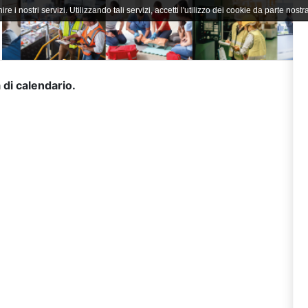
ire i nostri servizi. Utilizzando tali servizi, accetti l'utilizzo dei cookie da parte nostra
 di calendario.