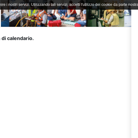
ire i nostri servizi. Utilizzando tali servizi, accetti l'utilizzo dei cookie da parte nostra
 di calendario.