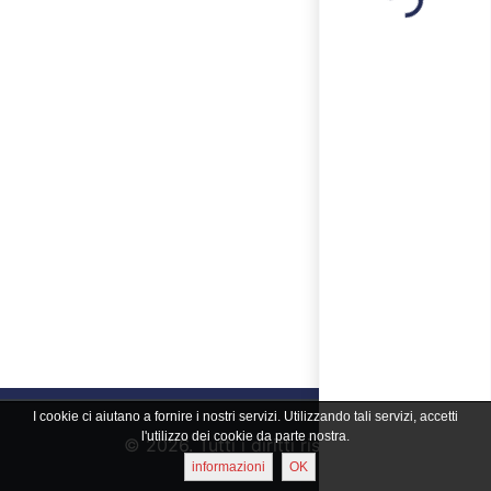
Loading...
I cookie ci aiutano a fornire i nostri servizi. Utilizzando tali servizi, accetti
l'utilizzo dei cookie da parte nostra.
© 2026. Tutti i diritti riservati
informazioni
OK