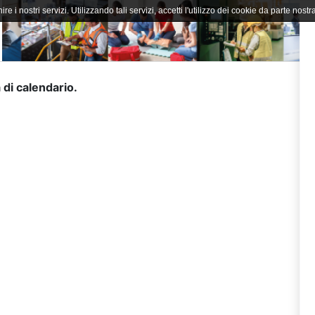
ire i nostri servizi. Utilizzando tali servizi, accetti l'utilizzo dei cookie da parte nostra
 di calendario.