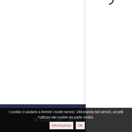
Loading...
I cookie ci aiutano a fornire i nostri servizi. Utilizzando tali servizi, accetti
l'utilizzo dei cookie da parte nostra.
© 2026. Tutti i diritti riservati
informazioni
OK