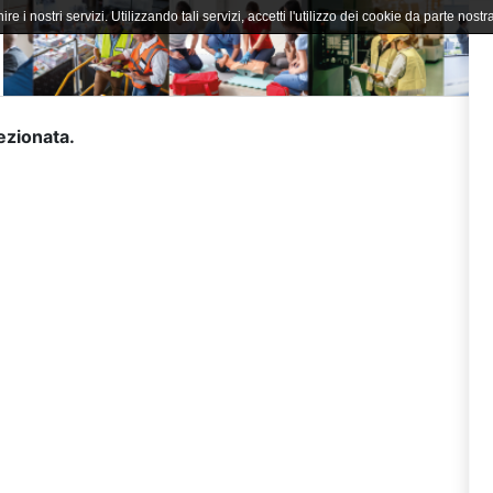
ire i nostri servizi. Utilizzando tali servizi, accetti l'utilizzo dei cookie da parte nostra
lezionata.