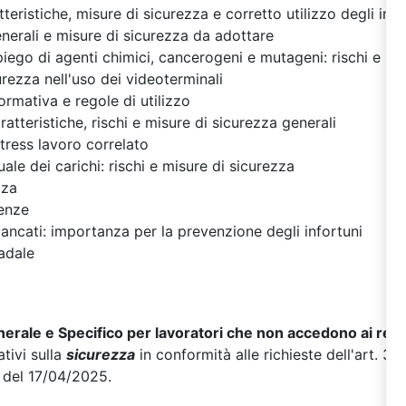
tteristiche, misure di sicurezza e corretto utilizzo degli impi
enerali e misure di sicurezza da adottare
piego di agenti chimici, cancerogeni e mutageni: rischi e mi
urezza nell'uso dei videoterminali
normativa e regole di utilizzo
ratteristiche, rischi e misure di sicurezza generali
stress lavoro correlato
e dei carichi: rischi e misure di sicurezza
zza
enze
mancati: importanza per la prevenzione degli infortuni
radale
rale e Specifico per lavoratori che non accedono ai repa
ativi sulla
sicurezza
in conformità alle richieste dell'art. 37
 del 17/04/2025.