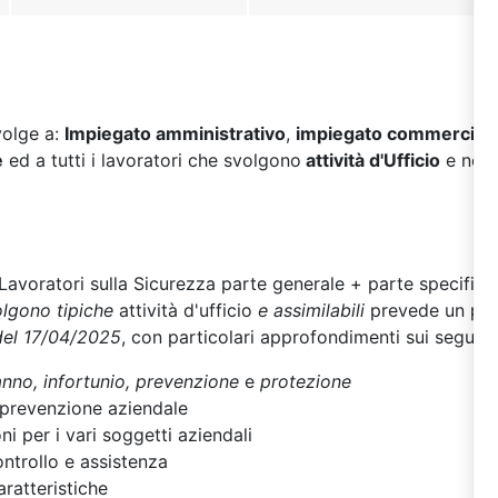
volge a:
Impiegato amministrativo
,
impiegato commercial
e
ed a tutti i lavoratori che svolgono
attività d'Ufficio
e non 
Lavoratori sulla Sicurezza parte generale + parte specifica
volgono tipiche
attività d'ufficio
e assimilabili
prevede un pe
del 17/04/2025
, con particolari approfondimenti sui seguen
anno,
infortunio,
prevenzione
e
protezione
 prevenzione aziendale
oni per i vari soggetti aziendali
ontrollo e assistenza
caratteristiche