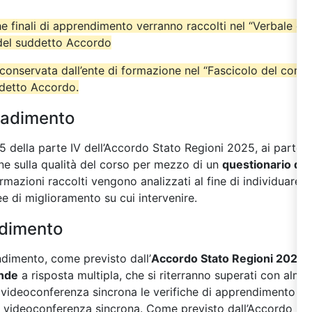
iche finali di apprendimento verranno raccolti nel “Verbale del
 del suddetto Accordo
onservata dall’ente di formazione nel “Fascicolo del cors
ddetto Accordo.
radimento
 della parte IV dell’Accordo Stato Regioni 2025, ai partecip
one sulla qualità del corso per mezzo di un
questionario di 
nformazioni raccolti vengono analizzati al fine di individuare 
ee di miglioramento su cui intervenire.
ndimento
endimento, come previsto dall’
Accordo Stato Regioni 2025
,
nde
a risposta multipla, che si riterranno superati con alme
in videoconferenza sincrona le verifiche di apprendimento so
 videoconferenza sincrona. Come previsto dall’Accordo Stato