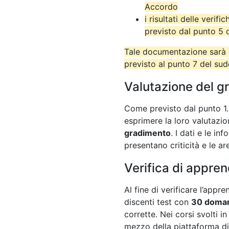
Accordo
i risultati delle verif
previsto dal punto 5
Tale documentazione sarà c
previsto al punto 7 del su
Valutazione del g
Come previsto dal punto 1.5
esprimere la loro valutazi
gradimento
. I dati e le i
presentano criticità e le ar
Verifica di appre
Al fine di verificare l’appr
discenti test con
30 doma
corrette. Nei corsi svolti 
mezzo della piattaforma di