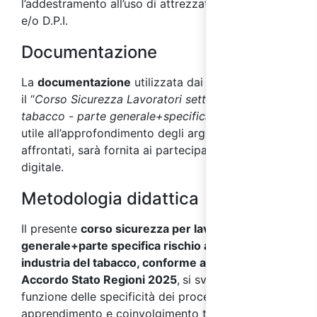
l’addestramento all’uso di attrezzature di lavoro
e/o D.P.I.
Documentazione
La
documentazione
utilizzata dai docenti durante
il “
Corso Sicurezza Lavoratori settore industria del
tabacco - parte generale+specifica rischio alto”
,
utile all’approfondimento degli argomenti
affrontati, sarà fornita ai partecipanti in formato
digitale.
Metodologia didattica
Il presente
corso sicurezza per lavoratori parte
generale+parte specifica rischio alto settore
industria del tabacco, conforme al nuovo
Accordo Stato Regioni 2025
,
si sviluppa in
funzione delle specificità dei processi di
apprendimento e coinvolgimento tipici degli adulti