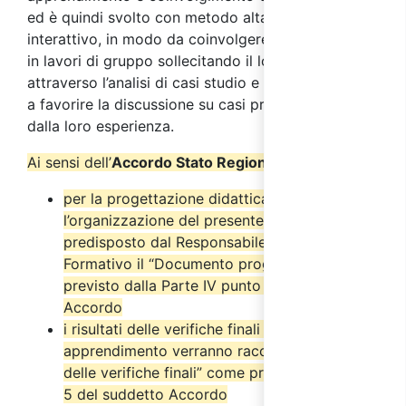
ed è quindi svolto con metodo altamente
interattivo, in modo da coinvolgere i partecipanti
in lavori di gruppo sollecitando il loro interesse
attraverso l’analisi di casi studio e simulazioni volte
a favorire la discussione su casi pratici provenienti
dalla loro esperienza.
Ai sensi dell’
Accordo Stato Regioni del 17/4/2025
:
per la progettazione didattica e
l’organizzazione del presente corso è stato
predisposto dal Responsabile del Progetto
Formativo il “Documento progettuale” come
previsto dalla Parte IV punto 2.6 del suddetto
Accordo
i risultati delle verifiche finali di
apprendimento verranno raccolti nel “Verbale
delle verifiche finali” come previsto dal punto
5 del suddetto Accordo