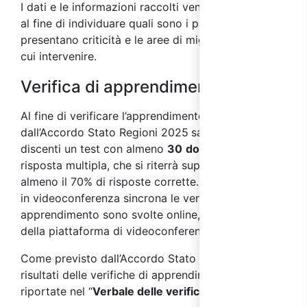
I dati e le informazioni raccolti vengono analizzati
al fine di individuare quali sono i processi che
presentano criticità e le aree di miglioramento su
cui intervenire.
Verifica di apprendimento
Al fine di verificare l’apprendimento, come previsto
dall’Accordo Stato Regioni 2025
sarà sottoposto ai
discenti un test con almeno
30
domande
a
risposta multipla, che si riterrà superato con
almeno il 70% di risposte corrette. Nei corsi svolti
in videoconferenza sincrona le verifiche di
apprendimento sono svolte online, per mezzo
della piattaforma di videoconferenza.
Come previsto dall’Accordo Stato Regioni 2025, i
risultati delle verifiche di apprendimento saranno
riportate nel “
Verbale delle verifiche finali
”.