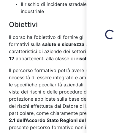
Il rischio di incidente stradale nel settore
industriale
Loading...
Obiettivi
Il corso ha l’obiettivo di fornire gli elementi
formativi sulla
salute e sicurezza
ai
lavoratori
,
caratteristici di aziende dei settori
ATECO 2007 C
12
appartenenti alla classe di
rischio alto
.
Il percorso formativo potrà avere successivamente
necessità di essere integrato e ampliato secondo
le specifiche peculiarità aziendali, dal punto di
vista dei rischi e delle procedure di prevenzione e
protezione applicate sulla base della valutazione
dei rischi effettuata dal Datore di Lavoro. In
particolare, come chiaramente precisato dal
punto
2.1 dell’Accordo Stato Regioni del 17/04/2025
, il
presente percorso formativo non include