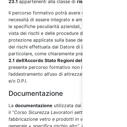
23.1
appartenenti alla classe di
rischio alto
.
Il percorso formativo potrà avere successivamente
necessità di essere integrato e ampliato secondo
le specifiche peculiarità aziendali, dal punto di
vista dei rischi e delle procedure di prevenzione e
protezione applicate sulla base della valutazione
dei rischi effettuata dal Datore di Lavoro. In
particolare, come chiaramente precisato dal
punto
2.1 dell’Accordo Stato Regioni del 17/04/2025
, il
presente percorso formativo non include
l’addestramento all’uso di attrezzature di lavoro
e/o D.P.I.
Documentazione
La
documentazione
utilizzata dai docenti durante
il “
Corso Sicurezza Lavoratori settore
fabbricazione vetro e prodotti in vetro - parte
generale + specifica rischio alto”
, utile