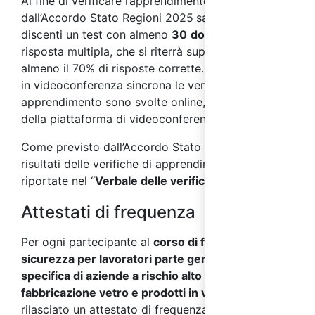
Al fine di verificare l’apprendimento, come previsto
dall’Accordo Stato Regioni 2025
sarà sottoposto ai
discenti un test con almeno
30
domande
a
risposta multipla, che si riterrà superato con
almeno il 70% di risposte corrette. Nei corsi svolti
in videoconferenza sincrona le verifiche di
apprendimento sono svolte online, per mezzo
della piattaforma di videoconferenza.
Come previsto dall’Accordo Stato Regioni 2025, i
risultati delle verifiche di apprendimento saranno
riportate nel “
Verbale delle verifiche finali
”.
Attestati di frequenza
Per ogni partecipante al
corso di formazione sulla
sicurezza per lavoratori parte generale +
specifica di aziende a rischio alto del settore
fabbricazione vetro e prodotti in vetro
verrà
rilasciato un attestato di frequenza a seguito del