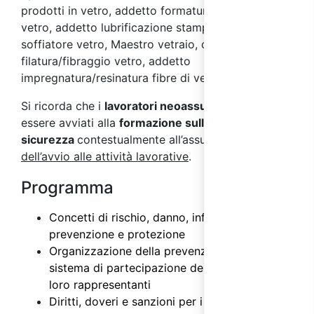
prodotti in vetro, addetto formatura prodotti in
vetro, addetto lubrificazione stampi vetro,
soffiatore vetro, Maestro vetraio, operatore
filatura/fibraggio vetro, addetto
impregnatura/resinatura fibre di vetro.
Si ricorda che i
lavoratori neoassunti
devono
essere avviati alla
formazione sulla
sicurezza
contestualmente all’assunzione e
prima
dell’avvio alle attività lavorative
.
Programma
Concetti di rischio, danno, infortunio,
prevenzione e protezione
Organizzazione della prevenzione aziendale e
sistema di partecipazione dei lavoratori e dei
loro rappresentanti
Diritti, doveri e sanzioni per i vari soggetti