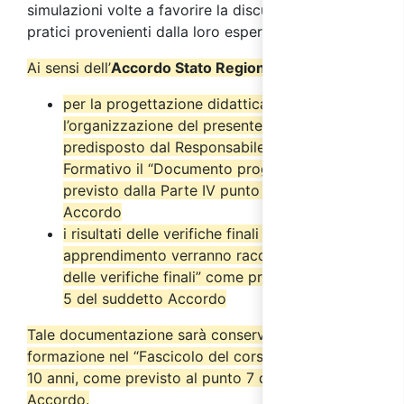
simulazioni volte a favorire la discussione su casi
pratici provenienti dalla loro esperienza.
Ai sensi dell’
Accordo Stato Regioni del 17/4/2025
:
per la progettazione didattica e
l’organizzazione del presente corso è stato
predisposto dal Responsabile del Progetto
Formativo il “Documento progettuale” come
previsto dalla Parte IV punto 2.6 del suddetto
Accordo
i risultati delle verifiche finali di
apprendimento verranno raccolti nel “Verbale
delle verifiche finali” come previsto dal punto
5 del suddetto Accordo
Tale documentazione sarà conservata dall’ente di
formazione nel “Fascicolo del corso” per almeno
10 anni, come previsto al punto 7 del suddetto
Accordo.