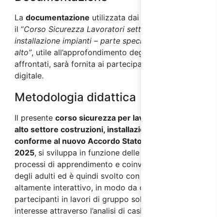
La
documentazione
utilizzata dai docenti durante
il “
Corso Sicurezza Lavoratori settore costruzioni,
installazione impianti – parte specifica rischio
alto”
, utile all’approfondimento degli argomenti
affrontati, sarà fornita ai partecipanti in formato
digitale.
Metodologia didattica
Il presente
corso sicurezza per lavoratori rischio
alto settore costruzioni, installazione impianti,
conforme al nuovo Accordo Stato Regioni
2025
,
si sviluppa in funzione delle specificità dei
processi di apprendimento e coinvolgimento tipici
degli adulti ed è quindi svolto con metodo
altamente interattivo, in modo da coinvolgere i
partecipanti in lavori di gruppo sollecitando il loro
interesse attraverso l’analisi di casi studio e