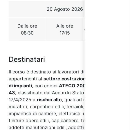
Destinatari
Il corso è destinato ai lavoratori di aziende
appartenenti al
settore costruzioni, installazione
di impianti
, con codici
ATECO 2007 F 41 - 42 -
43
, classificate dall’Accordo Stato Regioni del
17/4/2025 a
rischio alto
, quali ad esempio:
muratori, carpentieri edili, ferraioli, ponteggiatori,
impiantisti di cantiere, elettricisti, idraulici, addetti
finiture opere edili, capicantiere, tecnici di cantiere,
addetti manutenzioni edili, addetti manutenzioni