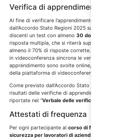
Verifica di apprendimento
Al fine di verificar
e l’apprendimento, come previsto
dall’Accordo Stato Regioni 2025
sarà sottoposto ai
discenti un test con almeno
30
domande
a
risposta multipla, che si riterrà superato con
almeno il 70% di risposte corrette. Nei corsi svolti
in videoconferenza sincrona le verifiche di
apprendimento sono svolte online, per mezzo
della piattaforma di videoconferenza.
Come previsto dall’Accordo Stato Regioni 2025, i
risultati delle verifiche di apprendimento saranno
riportate nel “
Verbale delle verifiche finali
”.
Attestati di frequenza
Per ogni partecipante al
corso di formazione sulla
sicurezza per lavoratori di aziende a rischio alto