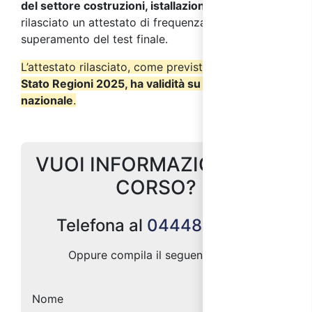
del settore costruzioni, istallazione impianti
verrà
rilasciato un attestato di frequenza a seguito del
superamento del test finale.
L’attestato rilasciato, come previsto dall’
Accordo
Stato Regioni 2025, ha validità su tutto il territorio
nazionale
.
VUOI INFORMAZIONI SUL
CORSO?
Telefona al
0444887004
Oppure compila il seguente form:
Nome