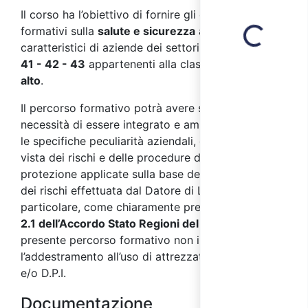
Loading...
Il corso ha l’obiettivo di fornire gli elementi
formativi sulla
salute e sicurezza
ai
lavoratori
,
caratteristici di aziende dei settori
ATECO 2007 F
41 - 42 - 43
appartenenti alla classe di
rischio
alto
.
Il percorso formativo potrà avere successivamente
necessità di essere integrato e ampliato secondo
le specifiche peculiarità aziendali, dal punto di
vista dei rischi e delle procedure di prevenzione e
protezione applicate sulla base della valutazione
dei rischi effettuata dal Datore di Lavoro. In
particolare, come chiaramente precisato dal
punto
2.1 dell’Accordo Stato Regioni del 17/04/2025
, il
presente percorso formativo non include
l’addestramento all’uso di attrezzature di lavoro
e/o D.P.I.
Documentazione