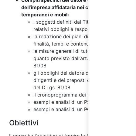
Compiti specifici del datore di lavoro
dell’impresa affidataria nei cantieri
temporanei e mobili
i soggetti definiti dal Titolo IV capo I, e
relativi obblighi e responsabilità
la redazione dei piani di sicurezza:
finalità, tempi e contenuti
le misure generali di tutela secondo
quanto previsto dall’art. 95 del D.Lgs.
81/08
gli obblighi del datore di lavoro, dei
dirigenti e dei preposti di cui all’art. 96
del D.Lgs. 81/08
il cronoprogramma dei lavori
esempi e analisi di un
PSC
esempi e analisi di un
POS
Obiettivi
Il corso ha l’obiettivo di fornire la formazione sulla