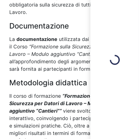
obbligatoria sulla sicurezza di tutti i Datori di
Lavoro.
Documentazione
La
documentazione
utilizzata dai docenti durante
il Corso
“Formazione sulla Sicurezza per Datori di
Lavoro – Modulo aggiuntivo “Cantieri”
, utile
Loading...
all’approfondimento degli argomenti affrontati,
sarà fornita ai partecipanti in formato digitale.
Metodologia didattica
Il corso di formazione
“Formazione sulla
Sicurezza per Datori di Lavoro – Modulo
aggiuntivo “Cantieri””
viene svolto con metodo
interattivo, coinvolgendo i partecipanti con esempi
e simulazioni pratiche. Ciò, oltre a garantire i
migliori risultati in termini di formazione e