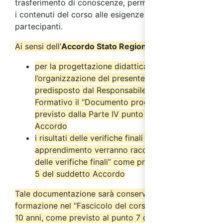
trasferimento di conoscenze, permette di adattare
i contenuti del corso alle esigenze degli stessi
partecipanti.
Ai sensi dell’
Accordo Stato Regioni del 17/4/2025
:
per la progettazione didattica e
l’organizzazione del presente corso è stato
predisposto dal Responsabile del Progetto
Formativo il “Documento progettuale” come
previsto dalla Parte IV punto 2.6 del suddetto
Accordo
i risultati delle verifiche finali di
apprendimento verranno raccolti nel “Verbale
delle verifiche finali” come previsto dal punto
5 del suddetto Accordo
Tale documentazione sarà conservata dall’ente di
formazione nel “Fascicolo del corso” per almeno
10 anni, come previsto al punto 7 del suddetto