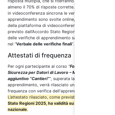
risposta multipla, che si riterranno superati con
almeno il 70% di risposte corrette. Nei corsi svolti
in videoconferenza sincrona le verifiche di
apprendimento sono svolte online, per mezzo
della piattaforma di videoconferenza. Come
previsto dall’Accordo Stato Regioni 2025, i risultati
delle verifiche di apprendimento saranno riportate
nel “
Verbale delle verifiche finali
”.
Attestati di frequenza
Per ogni partecipante al corso
“
Formazione sulla
Sicurezza per Datori di Lavoro – Modulo
aggiuntivo “Cantieri”
”
, superata la verifica finale di
apprendimento, verrà rilasciato un attestato di
frequenza con verifica dell'apprendimento.
L’attestato rilasciato, come previsto dall’
Accordo
Stato Regioni 2025, ha validità su tutto il territorio
nazionale
.