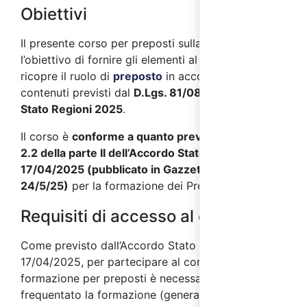
Obiettivi
Il presente corso per preposti sulla sicurezza ha
l’obiettivo di fornire gli elementi al personale che
ricopre il ruolo di
preposto
in accordo con i
contenuti previsti dal
D.Lgs. 81/08
e l'
Accordo
Stato Regioni 2025
.
Il corso è
conforme a quanto previsto nel punto
2.2 della parte II dell’Accordo Stato Regioni del
17/04/2025 (pubblicato in Gazzetta Ufficiale il
24/5/25)
per la formazione dei Preposti.
Requisiti di accesso al corso
Come previsto dall’Accordo Stato Regioni
17/04/2025, per partecipare al corso di
formazione per preposti è necessario aver
frequentato la formazione (generale e specifica)