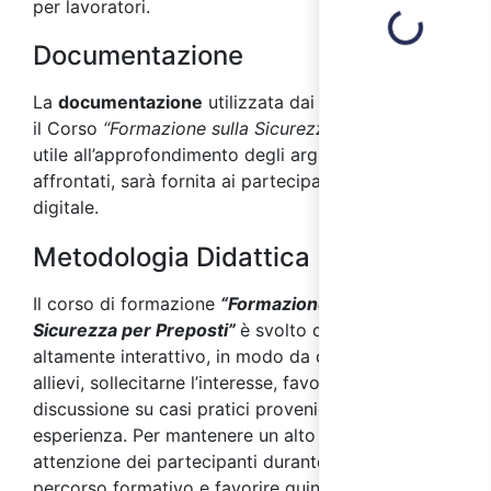
per lavoratori.
Loading...
Documentazione
La
documentazione
utilizzata dai docenti durante
il Corso
“Formazione sulla Sicurezza per Preposti”
,
utile all’approfondimento degli argomenti
affrontati, sarà fornita ai partecipanti in formato
digitale.
Metodologia Didattica
Il corso di formazione
“Formazione sulla
Sicurezza per Preposti”
è svolto con metodo
altamente interattivo, in modo da coinvolgere gli
allievi, sollecitarne l’interesse, favorire la
discussione su casi pratici provenienti dalla loro
esperienza. Per mantenere un alto livello di
attenzione dei partecipanti durante l’intero
percorso formativo e favorire quindi