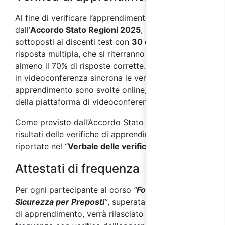
Al fine di verificare l’apprendimento, come previsto
dall’
Accordo Stato Regioni 2025
, saranno
sottoposti ai discenti test con
30 domande
a
risposta multipla, che si riterranno superati con
almeno il 70% di risposte corrette. Nei corsi svolti
in videoconferenza sincrona le verifiche di
apprendimento sono svolte online, per mezzo
della piattaforma di videoconferenza.
Come previsto dall’Accordo Stato Regioni 2025, i
risultati delle verifiche di apprendimento saranno
riportate nel “
Verbale delle verifiche finali
”.
Attestati di frequenza
Per ogni partecipante al corso
“
Formazione sulla
Sicurezza per Preposti
”
, superata la verifica finale
di apprendimento, verrà rilasciato un attestato di