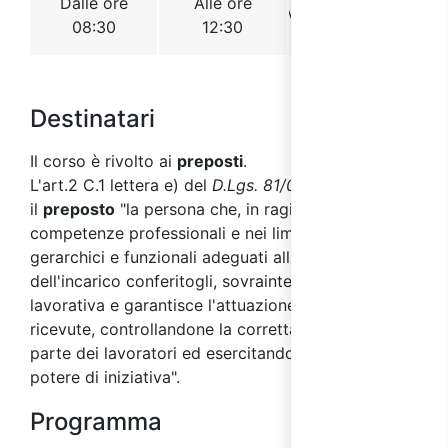
Destinatari
Il corso è rivolto ai
preposti
.
L'art.2 C.1 lettera e) del
D.Lgs. 81/08
, definisce
il
preposto
"la persona che, in ragione delle
competenze professionali e nei limiti dei poteri
gerarchici e funzionali adeguati alla natura
dell'incarico conferitogli, sovraintende all'attività
lavorativa e garantisce l'attuazione delle direttive
ricevute, controllandone la corretta esecuzione da
parte dei lavoratori ed esercitando un funzionale
potere di iniziativa".
Programma