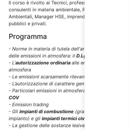
Il corso è rivolto ai
Tecnici, professionisti e
consulenti in materia ambientale, Responsabili
Ambientali, Manager HSE
, imprenditori, dirigenti
pubblici e privati.
Programma
- Norme in materia di tutela dell'aria e di riduzione
delle emissioni in atmosfera: il
D.Lgs. 152/06
- L’
autorizzazione ordinaria
alle emissioni in
atmosfera
- Le emissioni scarsamente rilevanti
- L’autorizzazione di carattere generale
- Particolari emissioni in atmosfera:
Emissioni di
COV
- Emission trading
- Gli
impianti di combustione
(grande e medio
impianto) e gli
impianti termici civili
- La gestione delle sostanze lesive per l’ozono e la