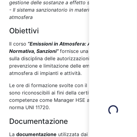
gestione delle sostanze a effetto serra
- Il sistema sanzionatorio in materia di emissioni in
atmosfera
Obiettivi
Il corso
“Emissioni in Atmosfera: Autorizzazioni,
Normativa, Sanzioni”
fornisce una panoramica
sulla disciplina delle autorizzazioni per la
prevenzione e limitazione delle emissioni in
atmosfera di impianti e attività.
Le ore di formazione svolte con il presente corso
sono riconoscibili ai fini della certificazione delle
competenze come
Manager HSE
ai sensi della
Loading...
norma UNI 11720.
Documentazione
La
documentazione
utilizzata dai docenti durante