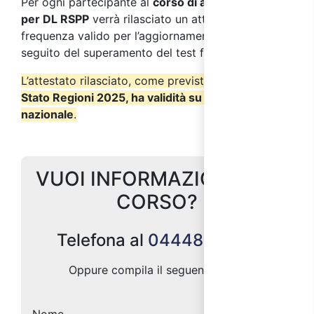
Per ogni partecipante al
corso di aggiornamento
per DL RSPP
verrà rilasciato un attestato di
frequenza valido per l’aggiornamento DL RSPP a
seguito del superamento del test finale.
L’attestato rilasciato, come previsto dall’
Accordo
Stato Regioni 2025, ha validità su tutto il territorio
nazionale
.
VUOI INFORMAZIONI SUL
CORSO?
Telefona al
0444887004
Oppure compila il seguente form: