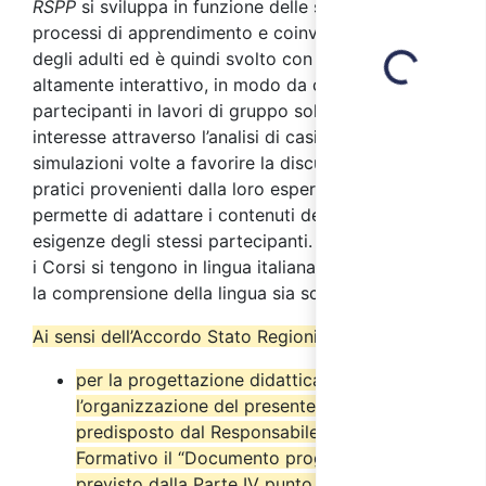
RSPP
si sviluppa in funzione delle specificità dei
processi di apprendimento e coinvolgimento tipici
degli adulti ed è quindi svolto con metodo
Loading...
altamente interattivo, in modo da coinvolgere i
partecipanti in lavori di gruppo sollecitando il loro
interesse attraverso l’analisi di casi studio e
simulazioni volte a favorire la discussione su casi
pratici provenienti dalla loro esperienza. Ciò
permette di adattare i contenuti del corso alle
esigenze degli stessi partecipanti. Ricordiamo che
i Corsi si tengono in lingua italiana ed è necessaria
la comprensione della lingua sia scritta che orale.
Ai sensi dell’Accordo Stato Regioni del 17/4/2025:
per la progettazione didattica e
l’organizzazione del presente corso è stato
predisposto dal Responsabile del Progetto
Formativo il “Documento progettuale” come
previsto dalla Parte IV punto 2.6 del suddetto