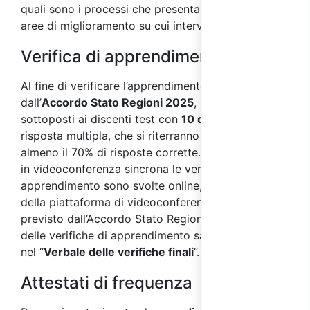
quali sono i processi che presentano criticità e le
aree di miglioramento su cui intervenire.
Verifica di apprendimento
Al fine di verificare l’apprendimento, come previsto
dall’
Accordo Stato Regioni 2025
, saranno
sottoposti ai discenti test con
10 domande
a
risposta multipla, che si riterranno superati con
almeno il 70% di risposte corrette. Nei corsi svolti
in videoconferenza sincrona le verifiche di
apprendimento sono svolte online, per mezzo
della piattaforma di videoconferenza. Come
previsto dall’Accordo Stato Regioni 2025, i risultati
delle verifiche di apprendimento saranno riportate
nel “
Verbale delle verifiche finali
”.
Attestati di frequenza