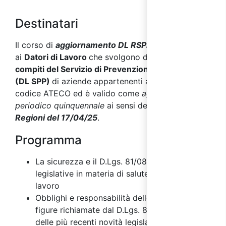
Destinatari
Il corso di
aggiornamento DL RSPP
si rivolge
ai
Datori di Lavoro
che svolgono direttamente
i
compiti del Servizio di Prevenzione e Protezione
(DL SPP)
di aziende appartenenti a qualsiasi
codice ATECO ed è valido come
aggiornamento
periodico quinquennale
ai sensi dell’
Accordo Stato
Regioni del 17/04/25
.
Programma
La sicurezza e il D.Lgs. 81/08: novità
legislative in materia di salute e sicurezza sul
lavoro
Obblighi e responsabilità delle principali
figure richiamate dal D.Lgs. 81/08 alla luce
delle più recenti novità legislative: datore di