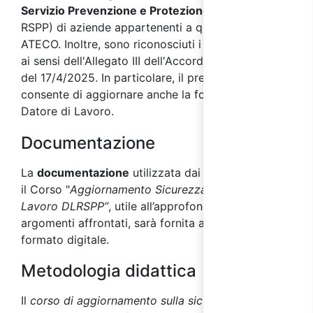
Servizio Prevenzione e Protezione di aziende
(DL
RSPP) di aziende appartenenti a qualsiasi codice
ATECO. Inoltre, sono riconosciuti i crediti formativi
ai sensi dell'Allegato III dell'Accordo Stato Regioni
del 17/4/2025. In particolare, il presente corso
consente di aggiornare anche la formazione come
Datore di Lavoro.
Documentazione
La
documentazione
utilizzata dai docenti durante
il Corso "
Aggiornamento Sicurezza per Datori di
Lavoro DLRSPP”
, utile all’approfondimento degli
argomenti affrontati, sarà fornita ai partecipanti in
formato digitale.
Metodologia didattica
Il
corso di aggiornamento sulla sicurezza per DL